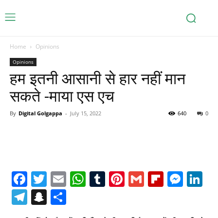
Home
Opinions
Opinions
हम इतनी आसानी से हार नहीं मान
सकते -माया एस एच
By
Digital Golgappa
-
July 15, 2022
640
0
Facebook
Twitter
Email
WhatsApp
Tumblr
Pinterest
Gmail
Flipboa
Mes
Li
Telegram
Snapchat
Share