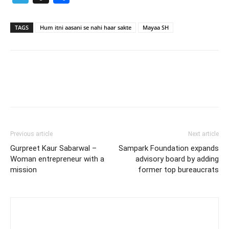
TAGS
Hum itni aasani se nahi haar sakte
Mayaa SH
Previous article
Next article
Gurpreet Kaur Sabarwal –
Sampark Foundation expands
Woman entrepreneur with a
advisory board by adding
mission
former top bureaucrats