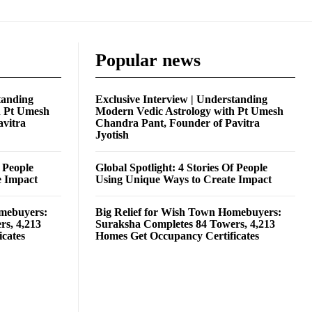
Popular news
tanding
Exclusive Interview | Understanding
h Pt Umesh
Modern Vedic Astrology with Pt Umesh
avitra
Chandra Pant, Founder of Pavitra
Jyotish
f People
Global Spotlight: 4 Stories Of People
e Impact
Using Unique Ways to Create Impact
omebuyers:
Big Relief for Wish Town Homebuyers:
rs, 4,213
Suraksha Completes 84 Towers, 4,213
cates
Homes Get Occupancy Certificates