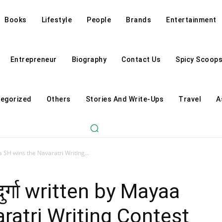
Books
Lifestyle
People
Brands
Entertainment
Entrepreneur
Biography
Contact Us
Spicy Scoop
egorized
Others
Stories And Write-Ups
Travel
A
Mayaa SH wins the Navaratri Writing...
ी दुर्गा written by Mayaa
ratri Writing Contest