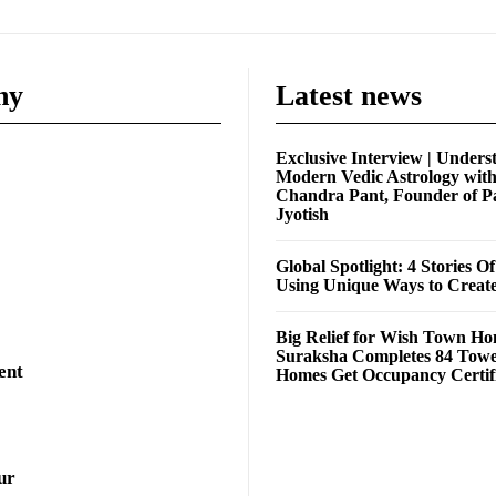
ny
Latest news
Exclusive Interview | Unders
Modern Vedic Astrology wit
Chandra Pant, Founder of P
Jyotish
Global Spotlight: 4 Stories O
Using Unique Ways to Creat
Big Relief for Wish Town H
Suraksha Completes 84 Towe
ent
Homes Get Occupancy Certifi
ur