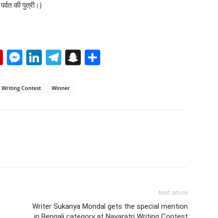
र्वत की पुत्री।)
p
erest
mail
Flipboard
Messenger
LinkedIn
Telegram
Snapchat
Share
 Writing Contest
Winner
Next article
Writer Sukanya Mondal gets the special mention
in Bengali category at Navaratri Writing Contest