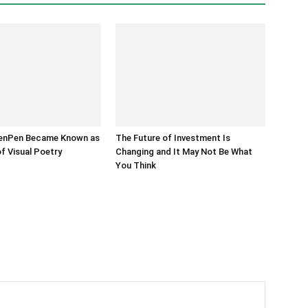
enPen Became Known as
The Future of Investment Is
of Visual Poetry
Changing and It May Not Be What
You Think