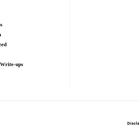
ps
a
zed
 Write-ups
Discl