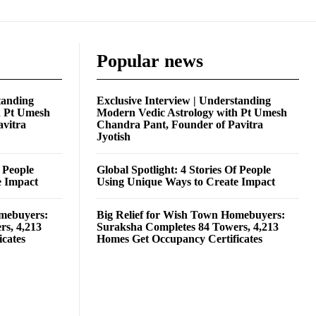
Popular news
tanding
Exclusive Interview | Understanding
h Pt Umesh
Modern Vedic Astrology with Pt Umesh
avitra
Chandra Pant, Founder of Pavitra
Jyotish
f People
Global Spotlight: 4 Stories Of People
e Impact
Using Unique Ways to Create Impact
omebuyers:
Big Relief for Wish Town Homebuyers:
rs, 4,213
Suraksha Completes 84 Towers, 4,213
cates
Homes Get Occupancy Certificates