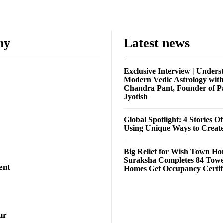
ny
Latest news
Exclusive Interview | Unders
Modern Vedic Astrology wit
Chandra Pant, Founder of P
Jyotish
Global Spotlight: 4 Stories O
Using Unique Ways to Creat
Big Relief for Wish Town H
Suraksha Completes 84 Towe
ent
Homes Get Occupancy Certifi
ur